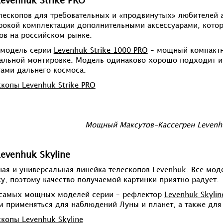
evenhuk Strike PRO
лескопов для требовательных и «продвинутых» любителей а
окой комплектации дополнительными аксессуарами, которо
ов на российском рынке.
 модель серии
Levenhuk Strike 1000 PRO
– мощный компактн
альной монтировке. Модель одинаково хорошо подходит и
тами дальнего космоса.
скопы Levenhuk Strike PRO
Мощный Максутов-Кассегрен Levenhu
evenhuk Skyline
ая и универсальная линейка телескопов Levenhuk. Все мод
у, поэтому качество получаемой картинки приятно радует.
 самых мощных моделей серии – рефлектор
Levenhuk Skyli
м применяться для наблюдений Луны и планет, а также для
скопы Levenhuk Skyline