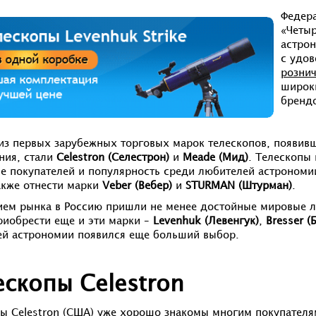
Федера
«Четыр
астрон
с удов
розни
широки
бренд
з первых зарубежных торговых марок телескопов, появивш
ния, стали
Celestron (Селестрон)
и
Meade (Мид)
. Телескопы 
е покупателей и популярность среди любителей астрономи
кже отнести марки
Veber (Вебер)
и
STURMAN (Штурман)
.
ием рынка в Россию пришли не менее достойные мировые ли
иобрести еще и эти марки –
Levenhuk (Левенгук)
,
Bresser (
й астрономии появился еще больший выбор.
ескопы Celestron
ы Celestron
(США) уже хорошо знакомы многим покупателям