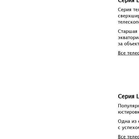
Серия L
Серия те
сверхшир
телескоп
Старшая
экватори
за объек
Все теле
Серия L
Популярн
юстировк
Одна из
с успехо
Все теле