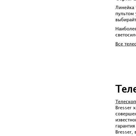
Линейка 
пультом 
выбирайт
Наиболее
светосил
Все теле
Тел
Телескоп
Bresser 
совершен
известно
гарантия
Bresser,