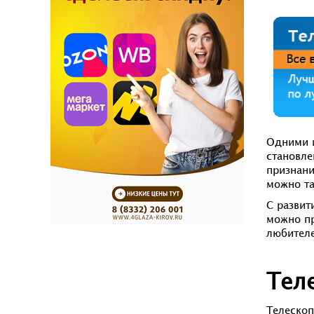
Одними и
становле
признани
можно та
С развит
можно пр
любителе
Тел
Телескоп