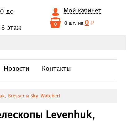
Мой кабинет
00 до
0
0 шт. на
0
 3 этаж
Новости
Контакты
k, Bresser и Sky-Watcher!
елескопы Levenhuk,