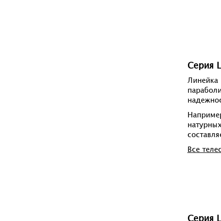
Серия L
Линейка 
параболи
надежнос
Наприме
натурных
составля
Все теле
Серия 