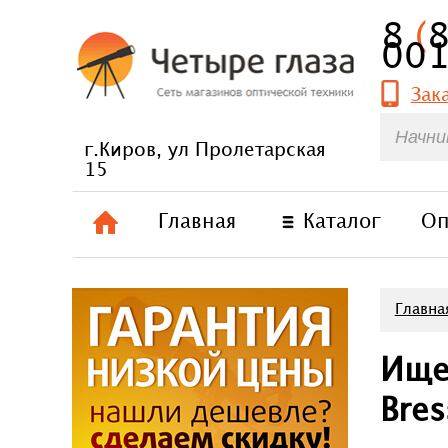
8
(
00
Зак
г.Киров, ул Пролетарская
15
Главная
Каталог
Оп
Главна
Ище
Bres