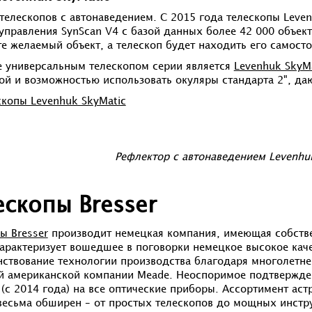
телескопов с автонаведением. С 2015 года телескопы Leve
управления SynScan V4 с базой данных более 42 000 объект
е желаемый объект, а телескоп будет находить его самосто
 универсальным телескопом серии является
Levenhuk SkyM
ой и возможностью использовать окуляры стандарта 2", да
скопы Levenhuk SkyMatic
Рефлектор с автонаведением Levenhu
ескопы Bresser
ы Bresser
производит немецкая компания, имеющая собствен
характеризует вошедшее в поговорки немецкое высокое кач
ствование технологии производства благодаря многолетне
й американской компании Meade. Неоспоримое подтверждени
 (с 2014 года) на все оптические приборы. Ассортимент а
 весьма обширен – от простых телескопов до мощных инстр