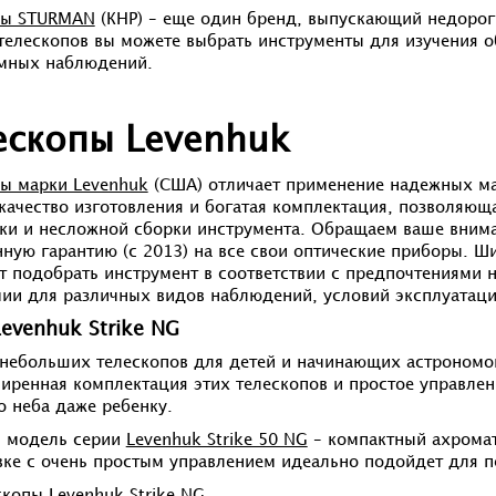
пы STURMAN
(КНР) – еще один бренд, выпускающий недорог
телескопов вы можете выбрать инструменты для изучения о
емных наблюдений.
ескопы Levenhuk
ы марки Levenhuk
(США) отличает применение надежных мат
качество изготовления и богатая комплектация, позволяющ
ки и несложной сборки инструмента. Обращаем ваше внима
ную гарантию (с 2013) на все свои оптические приборы. 
т подобрать инструмент в соответствии с предпочтениями
ии для различных видов наблюдений, условий эксплуатаци
evenhuk Strike NG
небольших телескопов для детей и начинающих астрономов.
иренная комплектация этих телескопов и простое управле
о неба даже ребенку.
 модель серии
Levenhuk Strike 50 NG
– компактный ахромат
ке с очень простым управлением идеально подойдет для пе