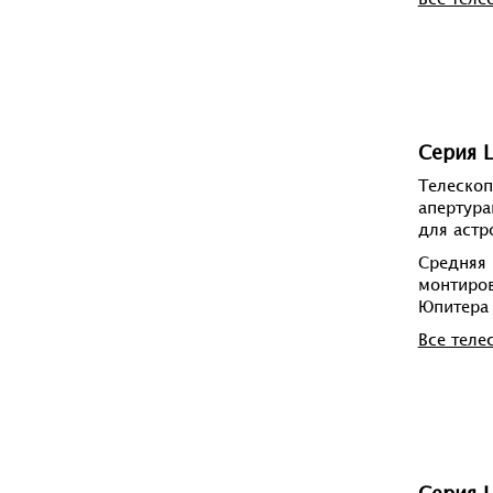
Все теле
Серия L
Телескоп
апертура
для астр
Средняя
монтиров
Юпитера 
Все теле