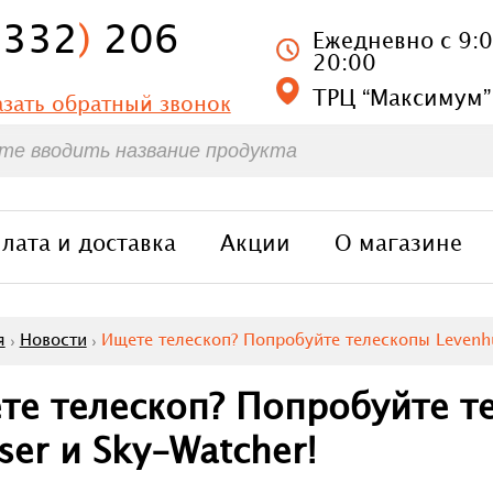
8332
)
206
Ежедневно с 9:
1
20:00
ТРЦ “Максимум”
азать обратный звонок
лата и доставка
Акции
О магазине
я
Новости
Ищете телескоп? Попробуйте телескопы Levenhu
те телескоп? Попробуйте т
ser и Sky-Watcher!