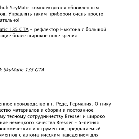
nhuk SkyMatic комплектуются обновленным
ов. Управлять таким прибором очень просто –
ятельно!
atic 135 GTA
– рефлектор Ньютона с большой
ющие более широкое поле зрения.
k SkyMatic 135 GTA
ное производство в г. Реде, Германия. Оптику
ество материалов и сборки и постоянное
му тесному сотрудничеству Bresser и широко
е немецкого качества Bresser – 5-летняя
строномических инструментов, предлагаемый
ументов с автоматическим наведением для