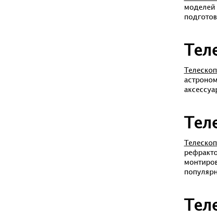
моделей 
подготов
Тел
Телеско
астроном
аксессуа
Тел
Телескоп
рефракто
монтиров
популяр
Тел