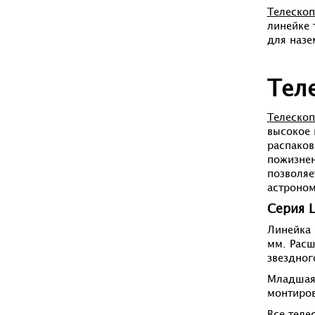
Телеско
линейке 
для наз
Тел
Телескоп
высокое 
распаков
пожизнен
позволяе
астроном
Серия L
Линейка 
мм. Расш
звездног
Младшая
монтиров