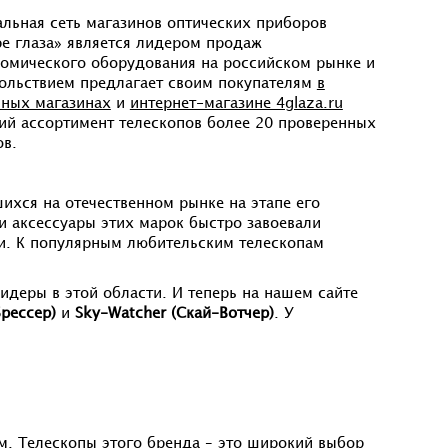
льная сеть магазинов оптических приборов
е глаза» является лидером продаж
омического оборудования на российском рынке и
ольствием предлагает своим покупателям
в
чных магазинах
и
интернет-магазине 4glaza.ru
й ассортимент телескопов более 20 проверенных
ов.
ихся на отечественном рынке на этапе его
и аксессуары этих марок быстро завоевали
и. К популярным любительским телескопам
деры в этой области. И теперь на нашем сайте
Брессер)
и
Sky-Watcher (Скай-Вотчер)
. У
. Телескопы этого бренда – это широкий выбор