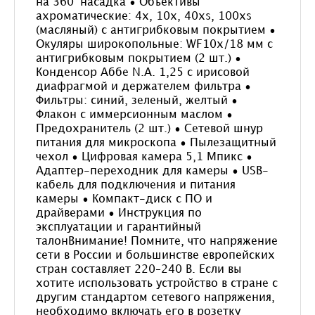
на 360° насадка • Объективы
ахроматические: 4х, 10х, 40xs, 100хs
(масляный) с антигрибковым покрытием •
Окуляры широкопольные: WF10x/18 мм с
антигрибковым покрытием (2 шт.) •
Конденсор Аббе N.A. 1,25 с ирисовой
диафрагмой и держателем фильтра •
Фильтры: синий, зеленый, желтый •
Флакон с иммерсионным маслом •
Предохранитель (2 шт.) • Сетевой шнур
питания для микроскопа • Пылезащитный
чехол • Цифровая камера 5,1 Мпикс •
Адаптер-переходник для камеры • USB-
кабель для подключения и питания
камеры • Компакт-диск с ПО и
драйверами • Инструкция по
эксплуатации и гарантийный
талонВнимание! Помните, что напряжение
сети в России и большинстве европейских
стран составляет 220–240 В. Если вы
хотите использовать устройство в стране с
другим стандартом сетевого напряжения,
необходимо включать его в розетку